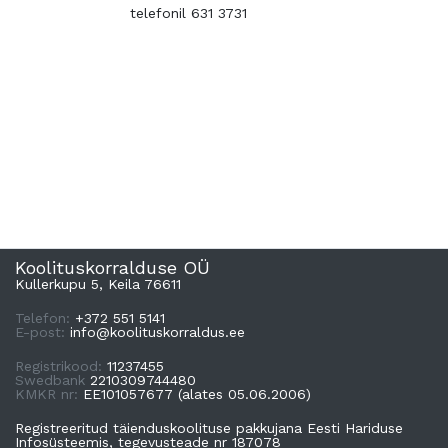
telefonil 631 3731
Koolituskorralduse OÜ
Kullerkupu 5, Keila 76611
Telefon:
+372 551 5141
E-post:
info@koolituskorraldus.ee
Registrikood:
11237455
Swedbank
2210309744480
KMKR nr:
EE101057677 (alates 05.06.2006)
Registreeritud täienduskoolituse pakkujana Eesti Hariduse
Infosüsteemis, tegevusteade nr 187078