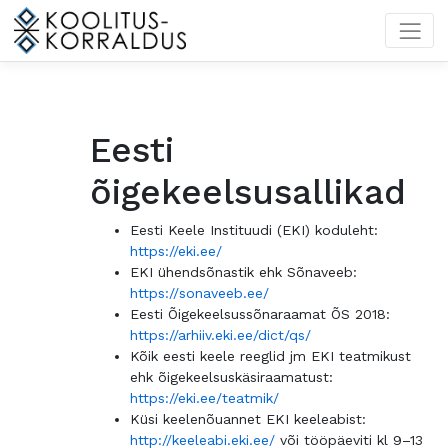
Privacy Policy
Eesti
õigekeelsusallikad
Eesti Keele Instituudi (EKI) koduleht:
https://eki.ee/
EKI ühendsõnastik ehk Sõnaveeb:
https://sonaveeb.ee/
Eesti Õigekeelsussõnaraamat ÕS 2018:
https://arhiiv.eki.ee/dict/qs/
Kõik eesti keele reeglid jm EKI teatmikust
ehk õigekeelsuskäsiraamatust:
https://eki.ee/teatmik/
Küsi keelenõuannet EKI keeleabist:
http://keeleabi.eki.ee/
või tööpäeviti kl 9–13