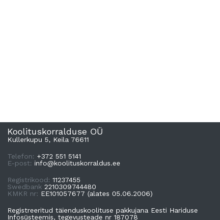
Koolituskorralduse OÜ
Kullerkupu 5, Keila 76611
Telefon:
+372 551 5141
E-post:
info@koolituskorraldus.ee
Registrikood:
11237455
Swedbank
2210309744480
KMKR nr:
EE101057677 (alates 05.06.2006)
Registreeritud täienduskoolituse pakkujana Eesti Hariduse
Infosüsteemis, tegevusteade nr 187078