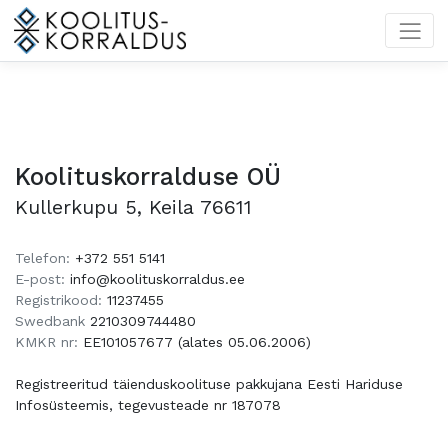
Privacy Policy
Koolituskorralduse OÜ
Kullerkupu 5, Keila 76611
Telefon:
+372 551 5141
E-post:
info@koolituskorraldus.ee
Registrikood:
11237455
Swedbank
2210309744480
KMKR nr:
EE101057677 (alates 05.06.2006)
Registreeritud täienduskoolituse pakkujana Eesti Hariduse
Infosüsteemis, tegevusteade nr 187078