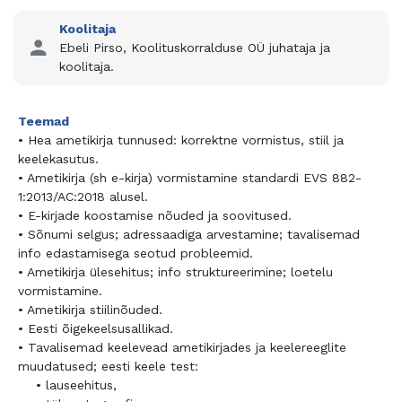
Koolitaja
Ebeli Pirso, Koolituskorralduse OÜ juhataja ja
koolitaja.
Teemad
• Hea ametikirja tunnused: korrektne vormistus, stiil ja
keelekasutus.
• Ametikirja (sh e-kirja) vormistamine standardi EVS 882-
1:2013/AC:2018 alusel.
• E-kirjade koostamise nõuded ja soovitused.
• Sõnumi selgus; adressaadiga arvestamine; tavalisemad
info edastamisega seotud probleemid.
• Ametikirja ülesehitus; info struktureerimine; loetelu
vormistamine.
• Ametikirja stiilinõuded.
• Eesti õigekeelsusallikad.
• Tavalisemad keelevead ametikirjades ja keelereeglite
muudatused; eesti keele test:
• lauseehitus,