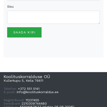
Sisu
SAADA KIRI
Koolituskorralduse OÜ
Kullerkupu 5, Keila 76611
Telefon:
+372 551 5141
E-post:
info@koolituskorraldus.ee
Registrikood:
11237455
Swedbank
2210309744480
KMKR nr:
EE101057677 (alates 05.06.2006)