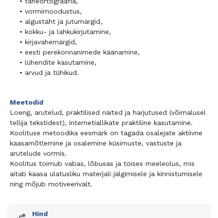
• täheortograafia,
• vormimoodustus,
• algustäht ja jutumärgid,
• kokku- ja lahkukirjutamine,
• kirjavahemärgid,
• eesti perekonnanimede käänamine,
• lühendite kasutamine,
• arvud ja tühikud.
Meetodid
Loeng, arutelud, praktilised näited ja harjutused (võimalusel
tellija tekstidest), internetiallikate praktiline kasutamine.
Koolituse metoodika eesmärk on tagada osalejate aktiivne
kaasamõtlemine ja osalemine küsimuste, vastuste ja
arutelude vormis.
Koolitus toimub vabas, lõbusas ja töises meeleolus, mis
aitab kaasa ulatusliku materjali jälgimisele ja kinnistumisele
ning mõjub motiveerivalt.
Hind